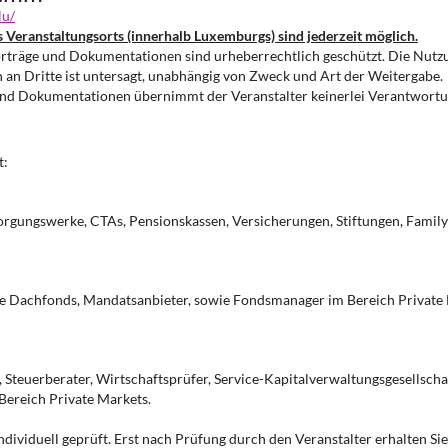
lu/
Veranstaltungsorts (innerhalb Luxemburgs) sind jederzeit möglich.
rträge und Dokumentationen sind urheberrechtlich geschützt. Die Nutzun
n an Dritte ist untersagt, unabhängig von Zweck und Art der Weitergabe.
e und Dokumentationen übernimmt der Veranstalter keinerlei Verantwort
t:
orgungswerke, CTAs, Pensionskassen, Versicherungen, Stiftungen, Family Of
e Dachfonds, Mandatsanbieter, sowie Fondsmanager im Bereich Private 
r, Steuerberater, Wirtschaftsprüfer, Service-Kapitalverwaltungsgesellsch
 Bereich Private Markets.
ividuell geprüft. Erst nach Prüfung durch den Veranstalter erhalten Sie