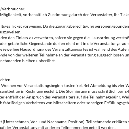
n/Verbraucher.
Möglichkeit, vorbehaltlich Zustimmung durch den Veranstalter, ihr Ticke
ültiges Ticket vorweisen. Da die Zugangsberechtigung personengebunden
auszuweisen.
nden den Einlass zu verwehren, sofern sie gegen die Hausordnung versto
oder gefährliche Gegenstände dürfen nicht mit in die Veranstaltungsräu
Die jeweilige Hausordnung des Veranstaltungsortes ist während des Aufe
de von der weiteren Teilnahme an der Veranstaltung ausgeschlossen un
ilnehmenden bleiben unberührt.
ichten.
ht Wochen vor Veranstaltungsbeginn kostenfrei. Bei Abmeldung bis vier 
amtbetrag in Rechnung gestellt. Die Stornierung muss schriftlich per E
ter entfällt der Anspruch des Veranstalters auf die Teilnahmegebühr. W
b fahrlässigen Verhaltens von Mitarbeitern oder sonstigen Erfüllungsgehi
hrt (Unternehmen, Vor- und Nachname, Position). Teilnehmende erklären s
uf der Veranstaltung mit anderen Teilnehmenden geteilt werden.