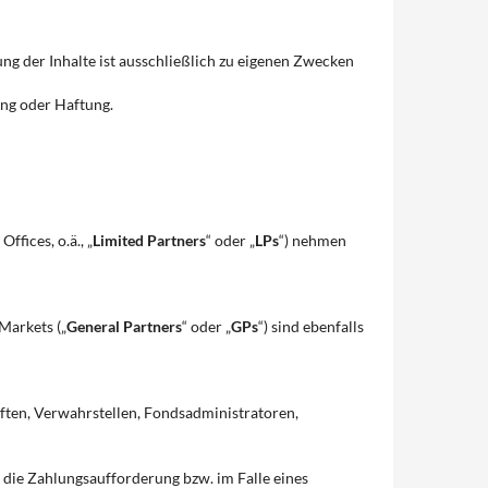
g der Inhalte ist ausschließlich zu eigenen Zwecken
ung oder Haftung.
fices, o.ä., „
Limited Partners
“ oder „
LPs
“) nehmen
Markets („
General Partners
“ oder „
GPs
“) sind ebenfalls
aften, Verwahrstellen, Fondsadministratoren,
 die Zahlungsaufforderung bzw. im Falle eines